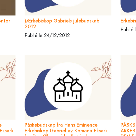
ontor
)Ærkebiskop Gabriels julebudskab
Erkebi
2012
Publié
Publié le 24/12/2012
e
Påskebudskap fra Hans Eminence
PÅSKB
Eksark
Erkebiskop Gabriel av Komana Eksark
ÄRKEB