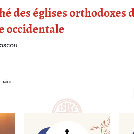
é des églises orthodoxes d
e occidentale
Moscou
nuaire :