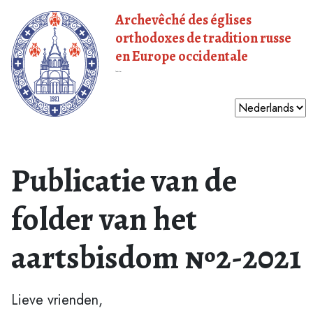
Archevêché des églises
orthodoxes de tradition russe
en Europe occidentale
Patriarcat de Moscou
Publicatie van de
folder van het
aartsbisdom №2-2021
Lieve vrienden,