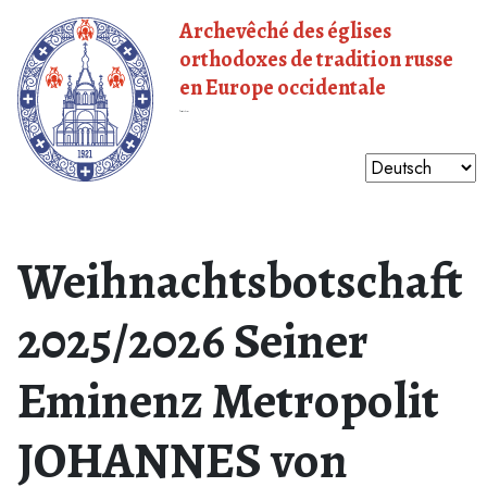
Archevêché des églises
orthodoxes de tradition russe
en Europe occidentale
Patriarcat de Moscou
Weihnachtsbotschaft
2025/2026 Seiner
Eminenz Metropolit
JOHANNES von