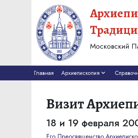
Архиепи
Традици
Московский П
Главная
Архиепископия
Справоч
Визит Архиепи
18 и 19 февраля 20
Его Преосвященство Архиеписко