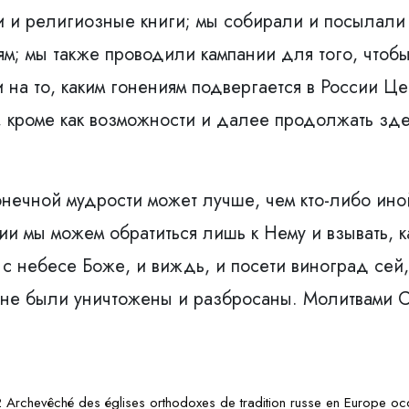
и и религиозные книги; мы собирали и посылали
м; мы также проводили кампании для того, чтобы
на то, каким гонениям подвергается в России Ц
, кроме как возможности и далее продолжать зд
онечной мудрости может лучше, чем кто-либо ино
нии мы можем обратиться лишь к Нему и взывать, 
с небесе Боже, и виждь, и посети виноград сей,
 не были уничтожены и разбросаны. Молитвами С
Archevêché des églises orthodoxes de tradition russe en Europe occ