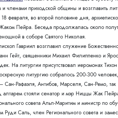
ом и членами приходской общины и возглавить л
у 18 февраля, во второй половине дня, архиеписк
 Жаком Пейра. Беседа продолжалась около полут
енощной в соборе Святого Николая.
епископ Гавриил возглавил служение Божественн
анн Гейт, священники Михаил Филиппенко и Ярос
ек. На литургии присутствовал иеромонах Тихон 
 воскресную литургию собралось 200-300 человек
 Сан-Рафаэля, Антибов, Марселя, Сан-Ремо, так
д алтарем стояли сенатор и мэр Ниццы Жак Пейр
нального совета Альп-Маритим и министр по обу
им Руди Саль, член Регионального совета и заме