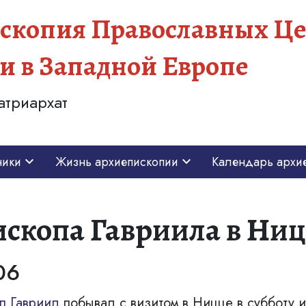
скопия Православных Це
и в Западной Европе
атриархат
ники
Жизнь архиепископии
Календарь архи
скопа Гавриила в Ни
06
п Гавриил
побывал с визитом в Ницце в субботу и