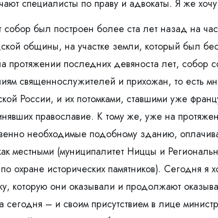
ают специалисты по праву и адвокаты. Я же хочу 
от собор был построен более ста лет назад на ч
ской общины, на участке земли, который был бе
 на протяжении последних девяноста лет, собор 
лиям священнослужителей и прихожан, то есть м
ой России, и их потомками, ставшими уже франц
нявших православие. К тому же, уже на протяже
твенно необходимые подобному зданию, оплачив
ак местными (муниципалитет Ниццы и Региональны
о охране исторических памятников). Сегодня я х
у, которую они оказывали и продолжают оказыва
 сегодня – и своим присутствием в лице министра