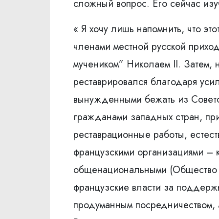
сложный вопрос. Его сейчас изуч
« Я хочу лишь напомнить, что эт
членами местной русской приход
мучеником” Николаем II. Затем,
реставрировался благодаря уси
вынужденными бежать из Советск
гражданами западных стран, при
реставрационные работы, естес
французскими организациями – к
общенациональными (Общество п
французские власти за поддержк
продуманным посредничеством, а