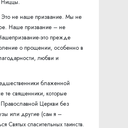
а Ниццы.
. Это не наше призвание. Мы не
ире. Наше призвание – не
.Нашепризвание-это прежде
моление о прощении, особенно в
благодарности, любви и
предшественники блаженной
се те священники, которые
й Православной Церкви без
узы или другие (сам я –
ься Святых спасительных таинств.