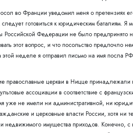
осол во Франции уведомил меня о претензиях ег
м следует готовиться к юридическим баталиям. Я
оны Российской Федерации не было предпринято н
вать этот вопрос, и что посольство предпочло н
 этой неделе я отправил письмо на имя посла Р
кие православные церкви в Ницце принадлежали 
ультовые ассоциации в соответствие с французск
емя уже не имели ни административной, ни юрид
жданские и церковные власти России, хотя ни т
и недвижимого имущества приходов. Конечно, с 