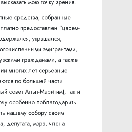
высказать мою точку зрения.
астные средства, собранные
сплатно предоставлен “царем-
содержался, украшался,
ногочисленными эмигрантами,
узскими гражданами, а также
нии многих лет серьезные
аются по большей части
й совет Альп-Маритим), так и
очу особенно поблагодарить
ть нашему собору своим
, депутата, мэра, члена