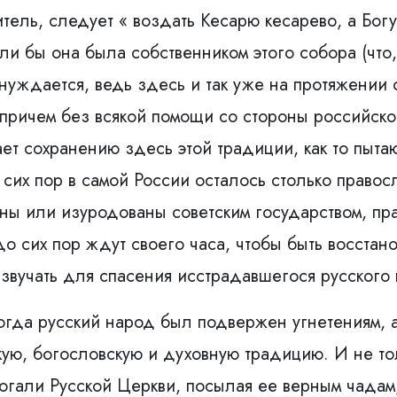
тель, следует « воздать Кесарю кесарево, а Богу
и бы она была собственником этого собора (что
 нуждается, ведь здесь и так уже на протяжении
причем без всякой помощи со стороны российског
ет сохранению здесь этой традиции, как то пытаю
 сих пор в самой России осталось столько правос
ы или изуродованы советским государством, пра
 до сих пор ждут своего часа, чтобы быть восст
звучать для спасения исстрадавшегося русского
когда русский народ был подвержен угнетениям,
ую, богословскую и духовную традицию. И не то
гали Русской Церкви, посылая ее верным чада