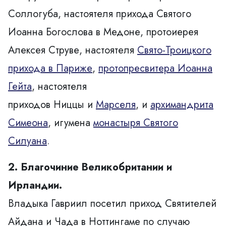
Соллогуба
, настоятеля
прихода Святого
Иоанна Богослова в Медоне
,
протоиерея
Алексея Струве
, настоятеля
Свято-Троицкого
прихода в Париже
,
протопресвитера Иоанна
Гейта
, настоятеля
приходов
Ниццы
и
Марселя
, и
архимандрита
Симеона
, игумена
монастыря Святого
Силуана
.
2. Благочиние Великобритании и
Ирландии.
Владыка Гавриил посетил
приход Святителей
Айдана и Чада в Ноттингаме
по случаю