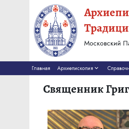
Архиепи
Традици
Московский П
Главная
Архиепископия
Справоч
Священник Григ