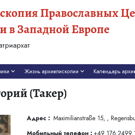
скопия Православных Це
и в Западной Европе
атриархат
ники
Жизнь архиепископии
Календарь архи
орий (Такер)
Адрес :
Maximilianstraße 15, , Regensb
Мобильный телефон :
+49 176 2499 