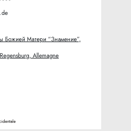
.de
ны Божией Матери “Знамение”,
egensburg, Allemagne
identale