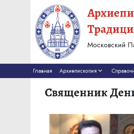
Архиепи
Традици
Московский П
Главная
Архиепископия
Справоч
Священник Дени