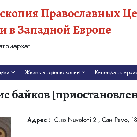
скопия Православных Це
и в Западной Европе
атриархат
ники
Жизнь архиепископии
Календарь архи
с байков [приостановле
Адрес :
C.so Nuvoloni 2 , Сан Ремо, 1