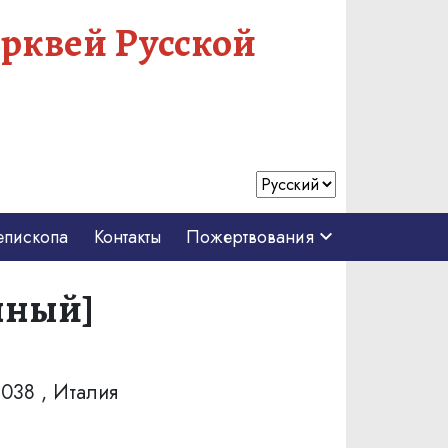
рквей Русской
епископа
Контакты
Пожертвования
нный]
8038 , Италия