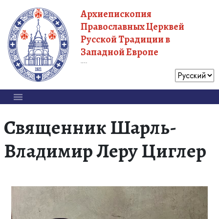
Архиепископия
Православных Церквей
Русской Традиции в
Западной Европе
Московский Патриархат
Священник Шарль-
Владимир Леру Циглер