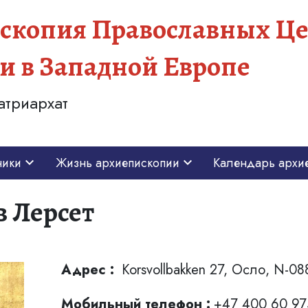
скопия Православных Це
и в Западной Европе
атриархат
ники
Жизнь архиепископии
Календарь архи
 Лерсет
Адрес :
Korsvollbakken 27, Осло, N-0
Мобильный телефон :
+47 400 60 97