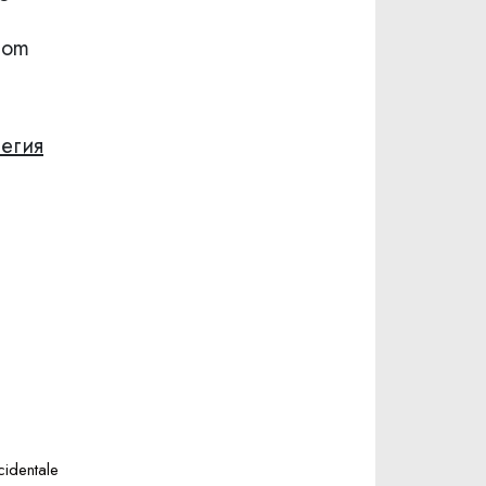
com
вегия
identale