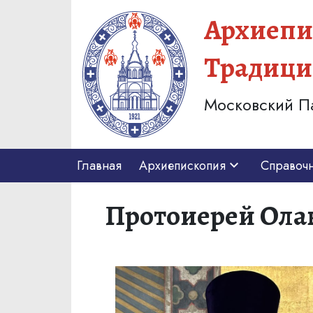
Архиепи
Традици
Московский П
Главная
Архиепископия
Справоч
Протоиерей Олав