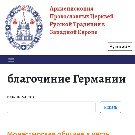
Архиепископия
Православных Церквей
Русской Традиции в
Западной Европе
Московский Патриархат
благочиние Германии
искать место :
искать
Монастырская община в честь