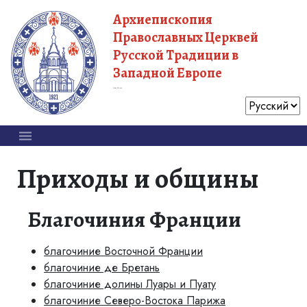
Архиепископия
Православных Церквей
Русской Традиции в
Западной Европе
Московский Патриархат
Приходы и общины
Благочиния Франции
благочиние Восточной Франции
благочиние де Бретань
благочиние долины Луары и Пуату
благочиние Северо-Востока Парижа