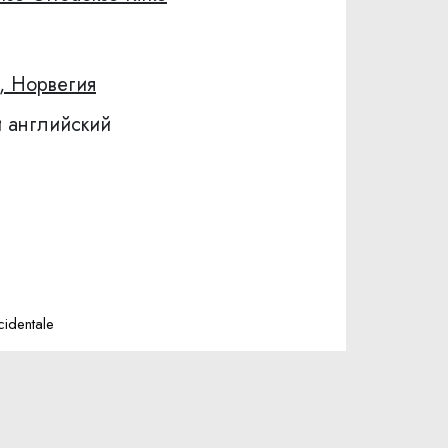
, Норвегия
 английский
identale