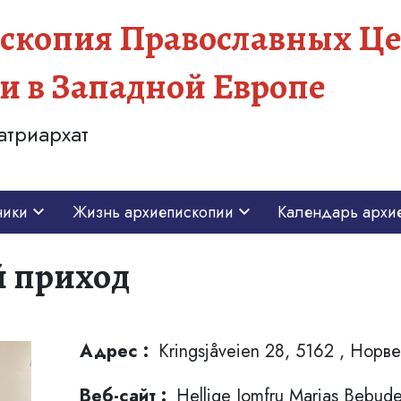
скопия Православных Це
и в Западной Европе
атриархат
ники
Жизнь архиепископии
Календарь архи
 приход
Адрес :
Kringsjåveien 28, 5162 , Норв
Веб-сайт :
Hellige Jomfru Marias Bebude