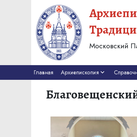
Архиепи
Традици
Московский П
Главная
Архиепископия
Справоч
Благовещенский