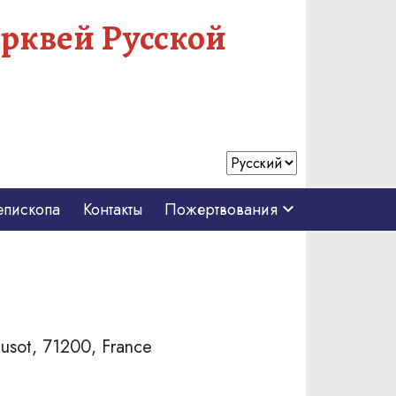
рквей Русской
епископа
Контакты
Пожертвования
eusot, 71200, France