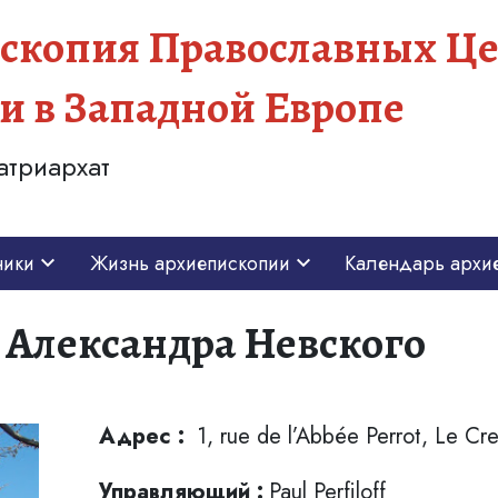
скопия Православных Це
и в Западной Европе
атриархат
ники
Жизнь архиепископии
Календарь архи
 Александра Невского
Адрес :
1, rue de l’Abbée Perrot, Le Cr
Управляющий :
Paul Perfiloff