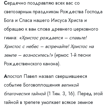
С
ердечно поздравляю всех вас со
светозарным праздником Рождества Господа
Бога и Спаса нашего Иисуса Христа и
обращаю к вам слова древнего церковного
гимна:
«Христос рождается – славьте!
Христос с небес – встречайте! Христос на
земле –
возноситесь!»
(ирмос 1-й песни
Рождественского канона).
А
постол Павел назвал свершившееся
событие Боговоплощения
великой
благочестия тайной
(1 Тим. 3, 16). Перед этой
тайной в трепете умолкает всякое земное