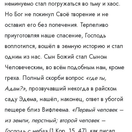
неминуемо стал погружаться во тьму и хаос.
Но Бог не покинул Своё творение и не
оставил его без попечения. Терпеливо
приуготовляя наше спасение, Господь
воплотился, вошёл в земную историю и стал
одним из нас. Сын Божий стал Сыном
Человеческим, во всём подобным нам, кроме
греха. Полный скорби вопрос
«где ты,
Адам?»
, прозвучавший некогда в райском
саду Эдема, нашёл, наконец, ответ в убогой
пещере близ Вифлеема.
«Первый
человек –
из земли, перстный; второй человек –
Господь с неба»
(1 Кор. 15, 47), как писал