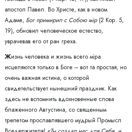
апостол Павел. Во Христе, как в новом
Адаме,
Бог примирил
с Собою мiр
(2 Кор. 5,
19), обновил человеческое естество,
уврачевав его от ран греха.
Ж
изнь человека и жизнь всего мiра
исцеляются только в Боге – вот та простая, но
очень важная истина, о которой
свидетельствует нынешний праздник. Как
здесь не вспомнить вдохновенные слова
блаженного Августина, со священным
трепетом прославлявшего мудрый Промысл
Вседержителя!
«Ты создал нас
для Себя, и