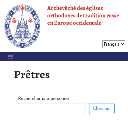
Archevêché des églises
orthodoxes de tradition russe
en Europe occidentale
Patriarcat de Moscou
Prêtres
Rechercher une personne :
Chercher