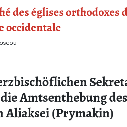
é des églises orthodoxes d
e occidentale
Moscou
erzbischöflichen Sekret
 die Amtsenthebung de
 Aliaksei (Prymakin)