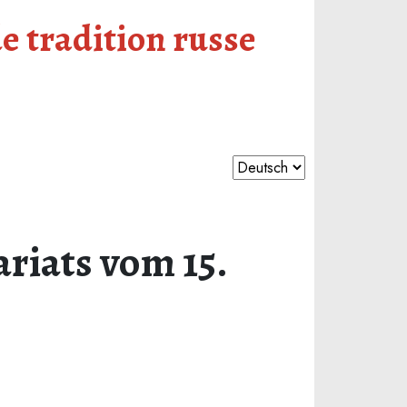
e tradition russe
ariats vom 15.
s