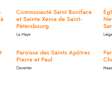
-
Communauté Saint Boniface
Égl
 à
et Sainte Xenia de Saint-
Nev
Pétersbourg
Sa
La Haye
Lièg
t
Paroisse des Saints Apôtres
Par
Pierre et Paul
Chr
Deventer
Maast