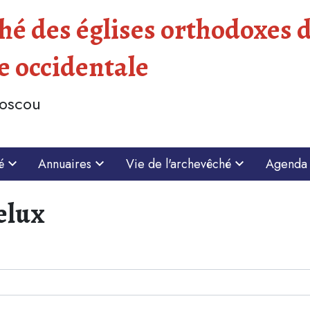
é des églises orthodoxes d
e occidentale
Moscou
é
Annuaires
Vie de l'archevêché
Agenda
elux