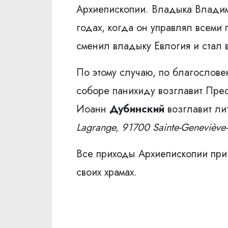
Архиепископии. Владыка Владим
годах, когда он управлял всеми
сменил владыку Евлогия и стал
По этому случаю, по благослове
соборе панихиду возглавит Пре
Иоанн
Дубинский
возглавит л
Lagrange, 91700 Sainte-Geneviève-
Все приходы Архиепископии приг
своих храмах.