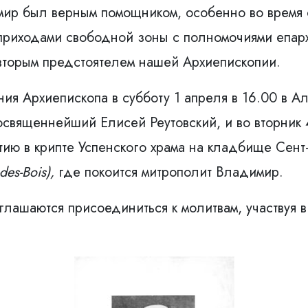
ир был верным помощником, особенно во время 
 приходами свободной зоны с полномочиями епар
 вторым предстоятелем нашей Архиепископии.
ния Архиепископа в субботу
1 апреля в 16.00
в Ал
освященнейший Елисей Реутовский, и во вторник
итию
в крипте Успенского храма на кладбище Сен
des-Bois),
где покоится митрополит Владимир.
лашаются присоединиться к молитвам, участвуя 