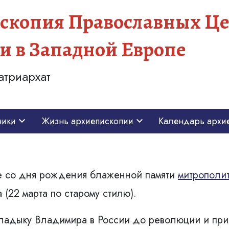
скопия Православных Це
и в Западной Европе
атриархат
ники
Жизнь архиепископии
Календарь архи
тие со дня рождения блаженной памяти
митрополит
(22 марта по старому стилю).
ладыку Владимира в России до революции и приз