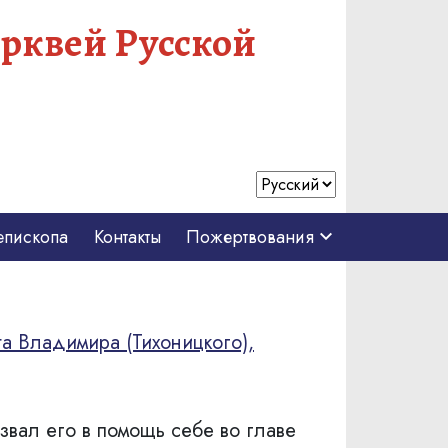
рквей Русской
епископа
Контакты
Пожертвования
а Владимира (Тихоницкого),
вал его в помощь себе во главе