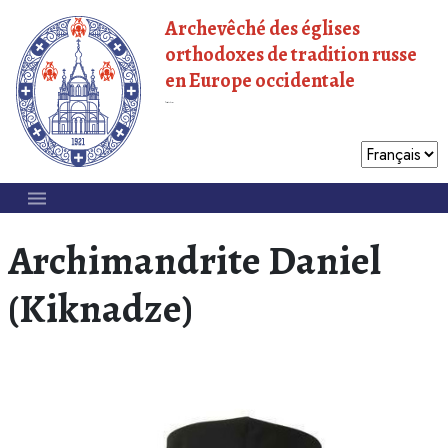
Archevêché des églises
orthodoxes de tradition russe
en Europe occidentale
Patriarcat de Moscou
Archimandrite Daniel
(Kiknadze)