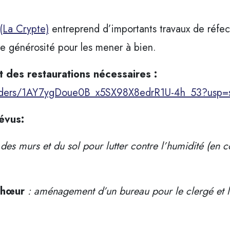
 (La Crypte)
entreprend d’importants travaux de réfe
tre générosité pour les mener à bien.
 des restaurations nécessaires :
folders/1AY7ygDoue0B_x5SX98X8edrR1U-4h_53?usp=s
évus:
 des murs et du sol pour lutter contre l’humidité (en co
chœur
: aménagement d’un bureau pour le
clergé et 