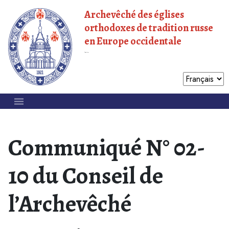
Archevêché des églises
orthodoxes de tradition russe
en Europe occidentale
Patriarcat de Moscou
Communiqué N° 02-
10 du Conseil de
l’Archevêché