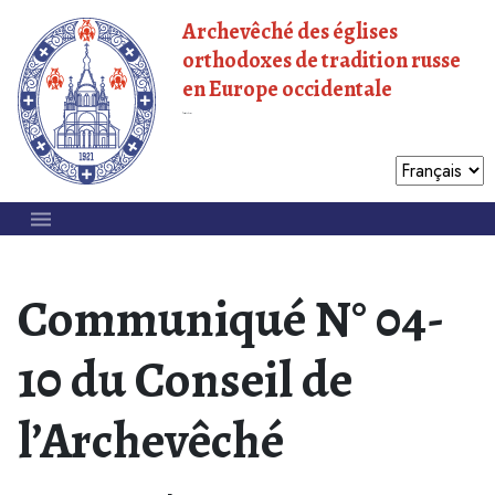
Archevêché des églises
orthodoxes de tradition russe
en Europe occidentale
Patriarcat de Moscou
Communiqué N° 04-
10 du Conseil de
l’Archevêché