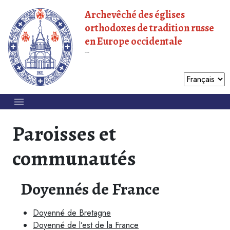
Archevêché des églises
orthodoxes de tradition russe
en Europe occidentale
Patriarcat de Moscou
Paroisses et
communautés
Doyennés de France
Doyenné de Bretagne
Doyenné de l’est de la France