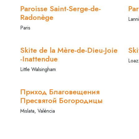
Paroisse Saint-Serge-de-
Par
Radonège
Lann
Paris
Skite de la Mère-de-Dieu-Joie
Ski
-Inattendue
Loaz
Little Walsingham
Приход Благовещения
Пресвятой Богородицы
Mislata, València