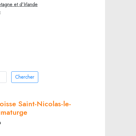
agne et d'Irlande
e
Chercher
oisse Saint-Nicolas-le-
umaturge
a