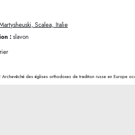
artysheuski, Scalea, Italie
ion :
slavon
rier
Archevêché des églises orthodoxes de tradition russe en Europe occ