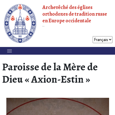
Archevêché des églises
orthodoxes de tradition russe
en Europe occidentale
Patriarcat de Moscou
Paroisse de la Mère de
Dieu « Axion-Estin »