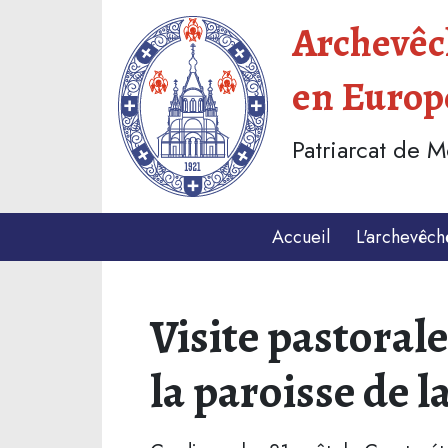
Archevêch
en Europ
Patriarcat de 
Accueil
L'archevêch
Visite pastoral
la paroisse de l