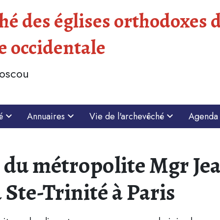
é des églises orthodoxes d
e occidentale
Moscou
é
Annuaires
Vie de l'archevêché
Agenda
e du métropolite Mgr Je
a Ste-Trinité à Paris