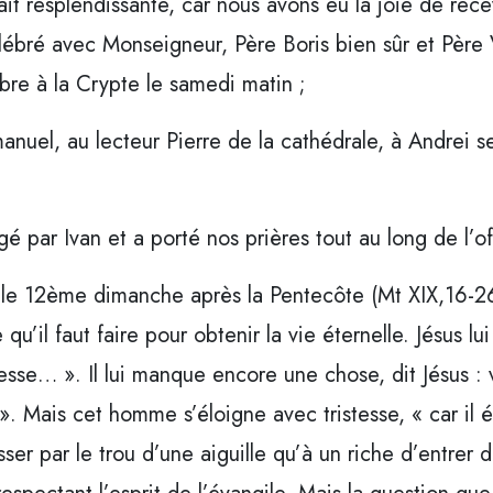
it resplendissante, car nous avons eu la joie de rece
élébré avec Monseigneur, Père Boris bien sûr et Pèr
bre à la Crypte le samedi matin ;
nuel, au lecteur Pierre de la cathédrale, à Andrei s
 par Ivan et a porté nos prières tout au long de l’of
 le 12ème dimanche après la Pentecôte (Mt XIX,16-26
’il faut faire pour obtenir la vie éternelle. Jésus l
esse… ». Il lui manque encore une chose, dit Jésus : v
. Mais cet homme s’éloigne avec tristesse, « car il étai
ser par le trou d’une aiguille qu’à un riche d’entre