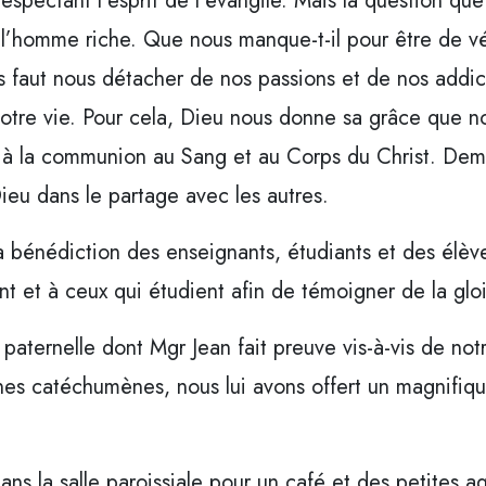
espectant l’esprit de l’évangile. Mais la question que
l’homme riche. Que nous manque-t-il pour être de vér
s faut nous détacher de nos passions et de nos addict
notre vie. Pour cela, Dieu nous donne sa grâce que no
 et à la communion au Sang et au Corps du Christ. De
Dieu dans le partage avec les autres.
la bénédiction des enseignants, étudiants et des élèv
nt et à ceux qui étudient afin de témoigner de la glo
 paternelle dont Mgr Jean fait preuve vis-à-vis de n
unes catéchumènes, nous lui avons offert un magnifiqu
ns la salle paroissiale pour un café et des petites