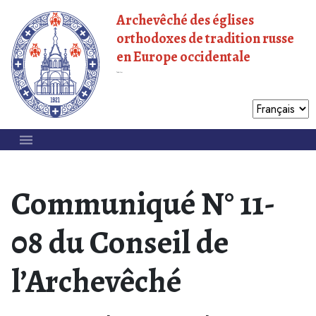
Archevêché des églises
orthodoxes de tradition russe
en Europe occidentale
Patriarcat de Moscou
Communiqué N° 11-
08 du Conseil de
l’Archevêché