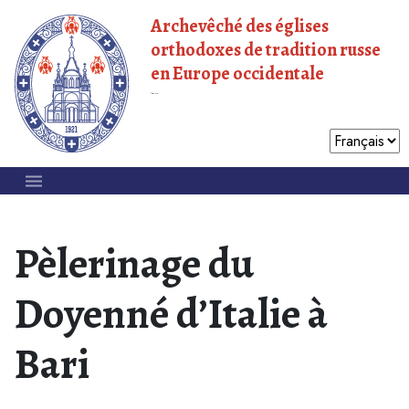
Archevêché des églises
orthodoxes de tradition russe
en Europe occidentale
Patriarcat de Moscou
Pèlerinage du
Doyenné d’Italie à
Bari