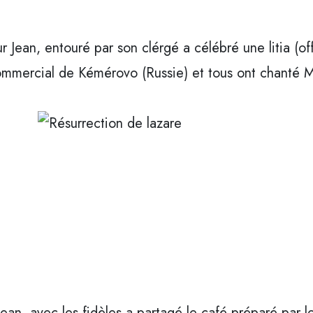
 Jean, entouré par son clérgé a célébré une litia (off
ommercial de Kémérovo (Russie) et tous ont chanté M
Jean, avec les fidèles a partagé le café préparé par l