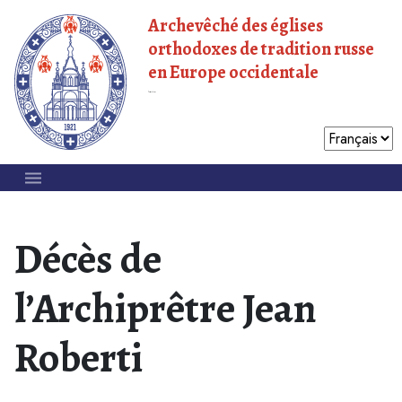
Archevêché des églises
orthodoxes de tradition russe
en Europe occidentale
Patriarcat de Moscou
Décès de
l’Archiprêtre Jean
Roberti