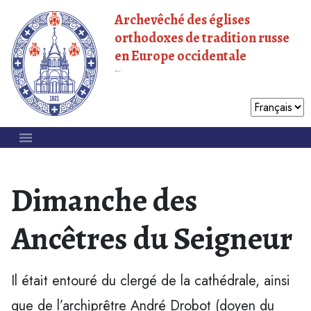
Archevêché des églises
orthodoxes de tradition russe
en Europe occidentale
Patriarcat de Moscou
Dimanche des
Ancêtres du Seigneur
Il était entouré du clergé de la cathédrale, ainsi
que de l’archiprêtre André Drobot (doyen du